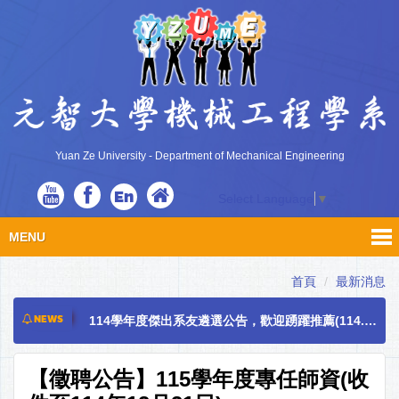
Yuan Ze University - Department of Mechanical Engineering
En
Select Language
▼
MENU
115學年度大學部申請入學 面試時程 公告
115學年度碩士班甄試口試時間及注意事項
首頁
最新消息
114學年度傑出系友遴選公告，歡迎踴躍推薦(114.11.27止)
NEWS
1141機械研究生(碩博士)畢業口試相關時程
1142半年專業實習報名公告
【徵聘公告】115學年度專任師資(收
【徵聘公告】115學年度專任師資(收件至114年12月31日)