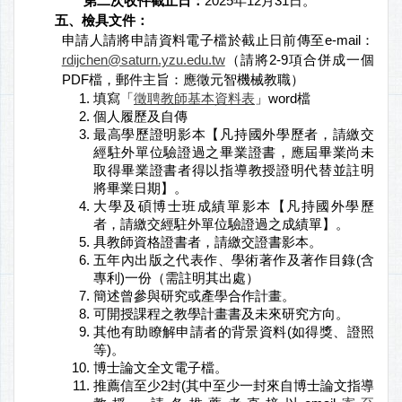
第二次收件截止日：
2025年12月31日。
五、檢具文件：
申請人請將申請資料電子檔於截止日前傳至e-mail：
rdijchen@saturn.yzu.edu.tw
（請將2-9項合併成一個
PDF檔，郵件主旨：應徵元智機械教職）
填寫「
徵聘教師基本資料表
」word檔
個人履歷及自傳
最高學歷證明影本【凡持國外學歷者，請繳交
經駐外單位驗證過之畢業證書，應屆畢業尚未
取得畢業證書者得以指導教授證明代替並註明
將畢業日期】。
大學及碩博士班成績單影本【凡持國外學歷
者，請繳交經駐外單位驗證過之成績單】。
具教師資格證書者，請繳交證書影本。
五年內出版之代表作、學術著作及著作目錄(含
專利)一份（需註明其出處）
簡述曾參與研究或產學合作計畫。
可開授課程之教學計畫書及未來研究方向。
其他有助瞭解申請者的背景資料(如得獎、證照
等)。
博士論文全文電子檔。
推薦信至少2封(其中至少一封來自博士論文指導