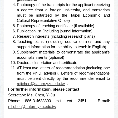
Photocopy of the transcripts for the applicant receiving
a degree from a foreign university, and transcripts
must be notarized by the Taipei Economic and
Cultural Representative Office)
Photocopy of teaching certificate (if available)
Publication list (including journal information)
Research interests (including research plans)
Teaching plans (including course outlines and any
support information for the ability to teach in English)
Supplement materials to demonstrate the applicant’s
accomplishments (optional)
Doctoral dissertation and certificate
AT least two letters of recommendation (including one
from the Ph.D. advisor). Letters of recommendations
must be sent directly by the recommender email to
rdijchen@saturn.yzu.edu.tw
.
For further information, please contact
Secretary: Ms. Chen, Yi-Ju
Phone: 886-3-4638800 ext. ext. 2451，E-mail:
rdijchen@saturn.yzu.edu.tw