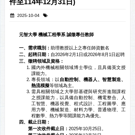
件至114年12月31日)
恭喜機械系同學參加台灣盃火箭競賽榮獲大專組第三名
2025-10-04
必修科目替代課程對照表
歡迎申請智慧製造學程
元智大學 機械工程學系 誠徵專任教師
一、需求職別：
助理教授以上之專任師資數名
二、起聘日期：
自2026年2月1日或2026年8月1日起聘
三、徵聘領域及資格：
國內外機械相關領域博士學位，且具備英文授
課能力。
專長領域：以
自動控制
、機器
人
、
智慧製造
、
熱流模擬
等領域為主。
需具相關領域之大學部基礎與研究所進階課程
之授課能力，以具備自動控制、機電整合、人
工智慧、機器視覺、程式設計、工程圖學、應
用力學、機械製造、材料力學、普通物理、工
程數學、熱力學等開課能力為優先。
四、截止日期：
第一次收件截止日：
2025年10月25日。