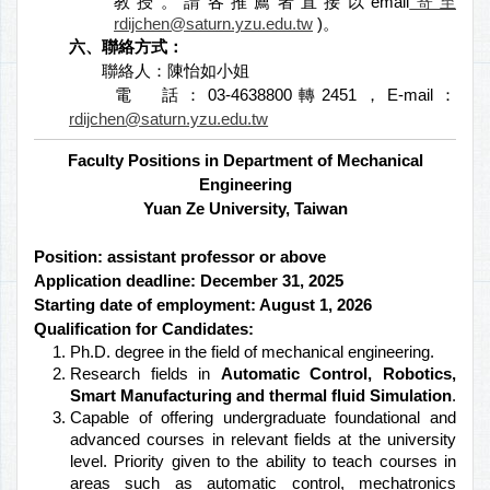
教授。請各推薦者直接以email
寄至
rdijchen@saturn.yzu.edu.tw
)。
六、聯絡方式：
聯絡人：陳怡如小姐
電 話：03-4638800轉2451，E-mail：
rdijchen@saturn.yzu.edu.tw
Faculty Positions in Department of Mechanical
Engineering
Yuan Ze University, Taiwan
Position: assistant professor or above
Application deadline: December 31, 2025
Starting date of employment: August 1, 2026
Qualification for Candidates:
Ph.D. degree in the field of mechanical engineering.
Research fields in
Automatic Control, Robotics,
Smart Manufacturing and thermal fluid Simulation
.
Capable of offering undergraduate foundational and
advanced courses in relevant fields at the university
level. Priority given to the ability to teach courses in
areas such as automatic control, mechatronics