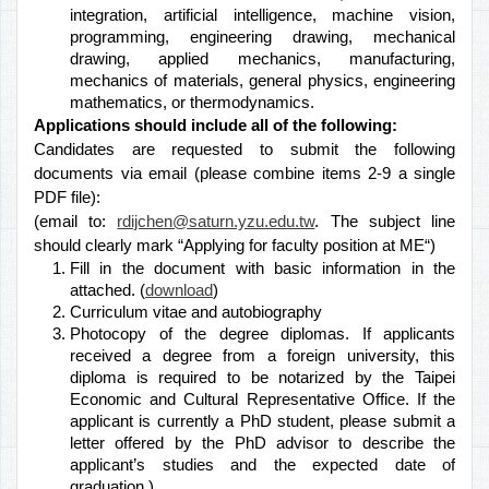
integration, artificial intelligence, machine vision,
programming, engineering drawing, mechanical
drawing, applied mechanics, manufacturing,
mechanics of materials, general physics, engineering
mathematics, or thermodynamics.
Applications should include all of the following:
Candidates are requested to submit the following
documents via email (please combine items 2-9 a single
PDF file):
(email to:
rdijchen@saturn.yzu.edu.tw
. The subject line
should clearly mark “Applying for faculty position at ME“)
Fill in the document with basic information in the
attached. (
download
)
Curriculum vitae and autobiography
Photocopy of the degree diplomas. If applicants
received a degree from a foreign university, this
diploma is required to be notarized by the Taipei
Economic and Cultural Representative Office. If the
applicant is currently a PhD student, please submit a
letter offered by the PhD advisor to describe the
applicant’s studies and the expected date of
graduation.)