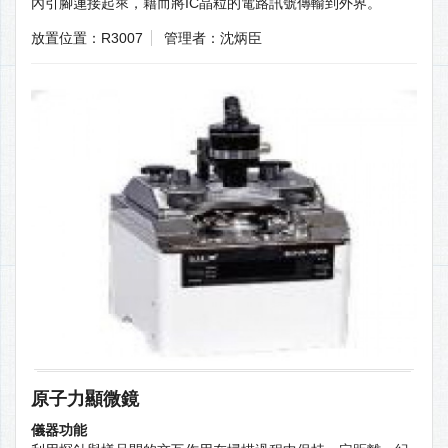
內引腳連接起來，藉而將IC晶粒的電路訊號傳輸到外界。
放置位置：R3007
管理者：沈炳臣
原子力顯微鏡
儀器功能