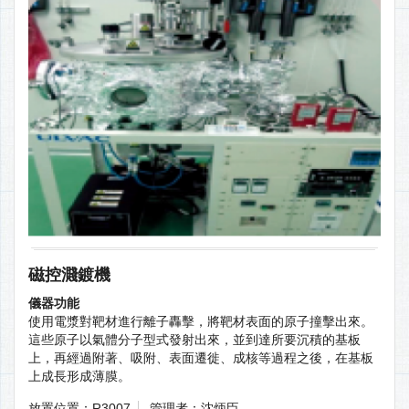
磁控濺鍍機
儀器功能
使用電漿對靶材進行離子轟擊，將靶材表面的原子撞擊出來。
這些原子以氣體分子型式發射出來，並到達所要沉積的基板
上，再經過附著、吸附、表面遷徙、成核等過程之後，在基板
上成長形成薄膜。
放置位置：R3007
管理者：沈炳臣