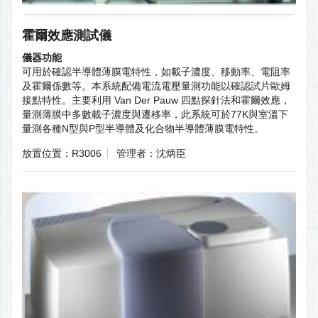
霍爾效應測試儀
儀器功能
可用於確認半導體薄膜電特性，如載子濃度、移動率、電阻率
及霍爾係數等。本系統配備電流電壓量測功能以確認試片歐姆
接點特性。主要利用 Van Der Pauw 四點探針法和霍爾效應，
量測薄膜中多數載子濃度與遷移率，此系統可於77K與室溫下
量測各種N型與P型半導體及化合物半導體薄膜電特性。
放置位置：R3006
管理者：沈炳臣