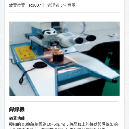
放置位置：R3007
管理者：沈炳臣
銲線機
儀器功能
極細的金屬線(線徑為18~50μm)，將晶粒上的接點與導線架的