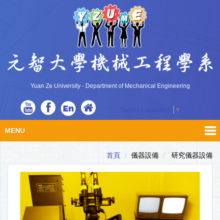
Yuan Ze University - Department of Mechanical Engineering
En
Select Language
▼
MENU
首頁
儀器設備
研究儀器設備