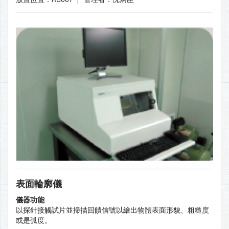
表面輪廓儀
儀器功能
以探針接觸試片並掃描回饋信號以繪出物體表面形貌、粗糙度
或是弧度。