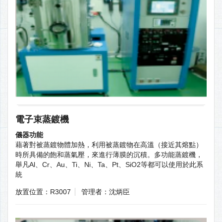
電子束蒸鍍機
儀器功能
藉著對被蒸鍍物體加熱，利用被蒸鍍物在高溫（接近其熔點）
時所具備的飽和蒸氣壓，來進行薄膜的沉積。多功能蒸鍍機，
舉凡Al、Cr、Au、Ti、Ni、Ta、Pt、SiO2等都可以使用於此系
統
放置位置：R3007
管理者：沈炳臣