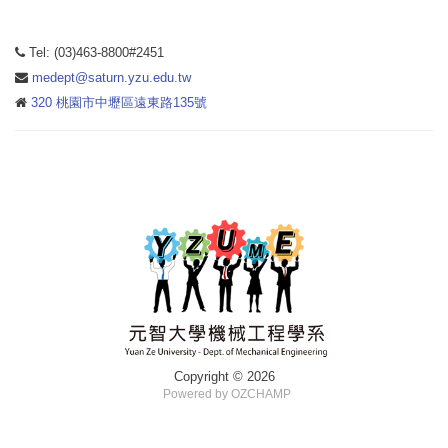
Tel: (03)463-8800#2451
medept@saturn.yzu.edu.tw
320 桃園市中壢區遠東路135號
Copyright © 2026
Powered by OZCHAMP