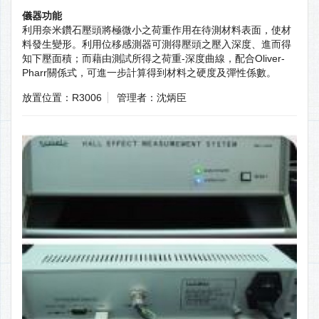
儀器功能
利用奈米鑽石壓頭將極微小之荷重作用在待測材料表面，使材
料發生變形。利用位移感測器可測得壓頭之壓入深度、進而得
知下壓面積；而藉由測試所得之荷重-深度曲線，配合Oliver-
Pharr關係式，可進一步計算得到材料之硬度及彈性係數。
放置位置：R3006
管理者：沈炳臣