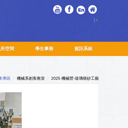
En
Select Language
▼
系所空間
學生事務
資訊系統
本專區
機械系創客教室
2025 機械營-玻璃噴砂工藝