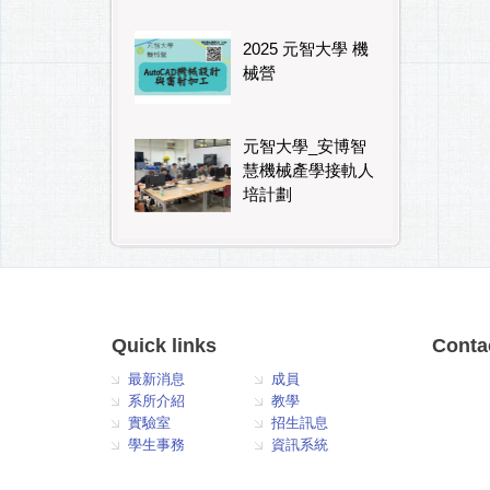
2025 元智大學 機
械營
元智大學_安博智
慧機械產學接軌人
培計劃
Quick links
Conta
最新消息
成員
系所介紹
教學
實驗室
招生訊息
學生事務
資訊系統