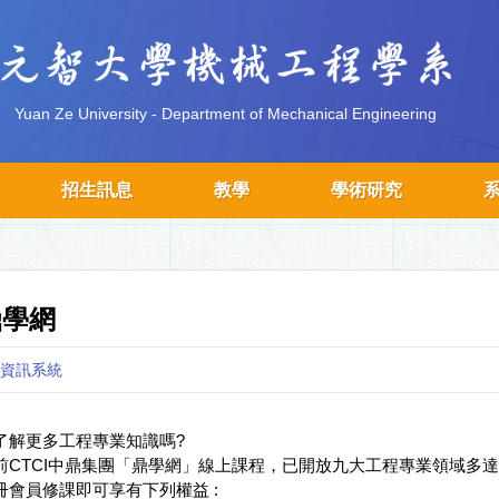
Yuan Ze University - Department of Mechanical Engineering
招生訊息
教學
學術研究
鼎學網
資訊系統
了解更多工程專業知識嗎?
前CTCI中鼎集團「鼎學網」線上課程，已開放九大工程專業領域多達
冊會員修課即可享有下列權益 :