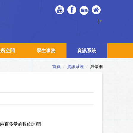
En
Select Language
▼
系所空間
學生事務
資訊系統
首頁
資訊系統
鼎學網
兩百多堂的數位課程!