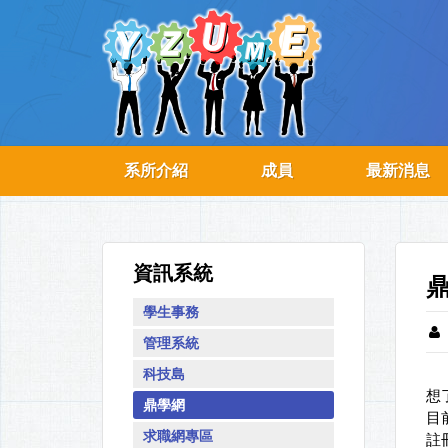
系所介紹
成員
最新消息
資訊系統
學生事務
管理系統
科技島
想
鼎學網
目
求職網專區
註