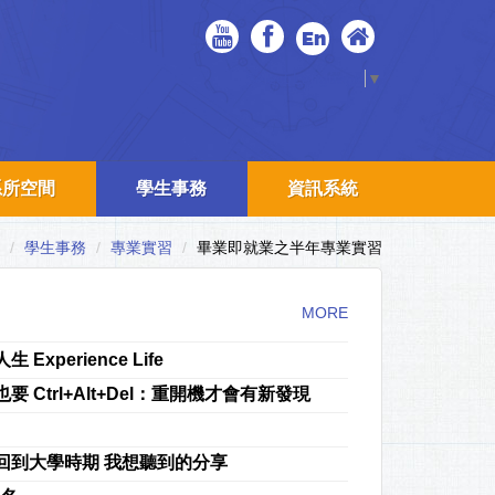
En
Select Language
▼
系所空間
學生事務
資訊系統
學生事務
專業實習
畢業即就業之半年專業實習
MORE
Experience Life
涯也要 Ctrl+Alt+Del：重開機才會有新發現
R如果回到大學時期 我想聽到的分享