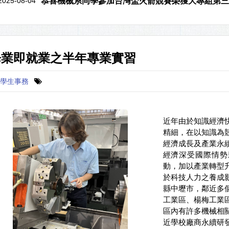
2025-08-04
恭喜機械系同學參加台灣盃火箭競賽榮獲大專組第三
畢業即就業之半年專業實習
學生事務
近年由於知識經濟
精細，在以知識為
經濟成長及產業永
經濟深受國際情勢
動，加以產業轉型
於科技人力之養成
縣中壢市，鄰近多
工業區、楊梅工業
區內有許多機械相
近學校廠商永續研