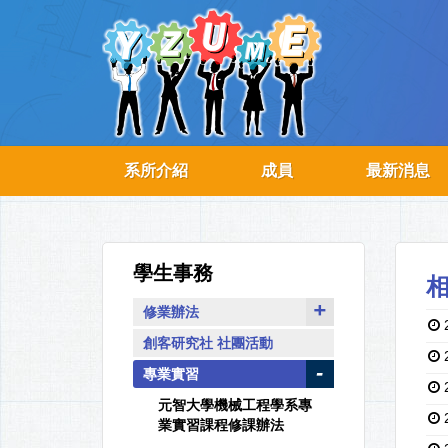
系所介紹
成員
最新消息
學生事務
修業辦法
創客研究社 社團活動
專業實習
元智大學機械工程學系專
業實習課程修課辦法