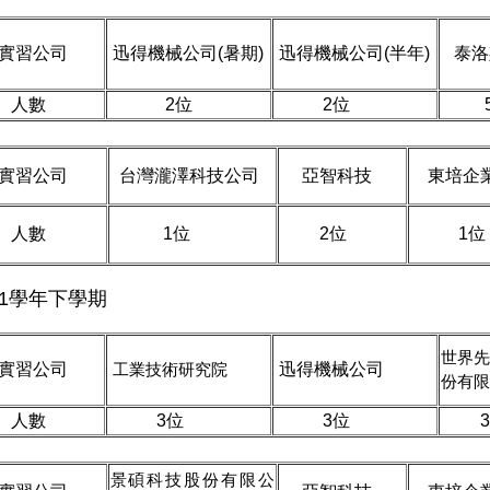
實習公司
迅得機械公司(暑期)
迅得機械公司(半年)
泰洛
人數
2位
2位
5
實習公司
台灣瀧澤科技公司
亞智科技
東培企
人數
1位
2位
1位
11學年下學期
世界先
實習公司
工業技術研究院
迅得機械公司
份有限
人數
3位
3位
3
景碩科技股份有限公