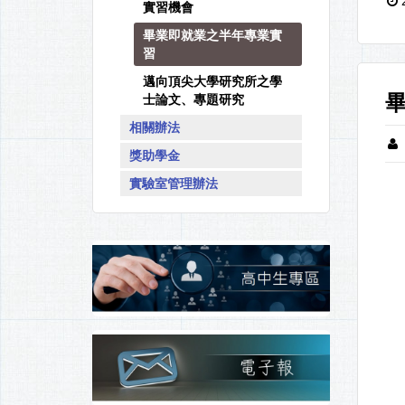
實習機會
畢業即就業之半年專業實
習
邁向頂尖大學研究所之學
士論文、專題研究
相關辦法
獎助學金
實驗室管理辦法