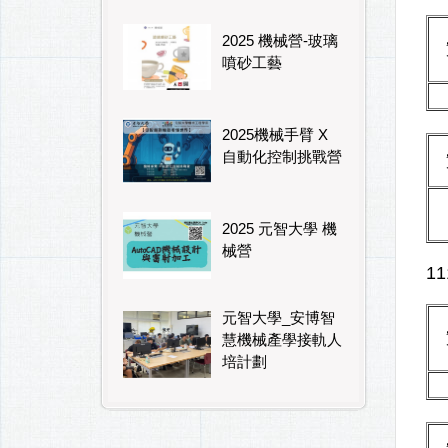
2025 機械營-玻璃
噴砂工藝
2025機械手臂 X
自動化控制挑戰營
2025 元智大學 機
械營
1
元智大學_安博智
慧機械產學接軌人
培計劃