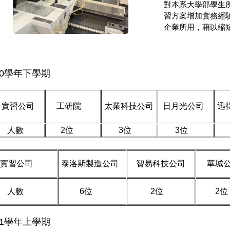
對本系大學部學生
習方案增加實務經
企業所用，藉以縮
10學年下學期
實習公司
工研院
太業科技公司
日月光公司
迅
人數
2位
3位
3位
7
實習公司
泰洛斯製造公司
智易科技公司
華城公
人數
6位
2位
2位
11學年上學期