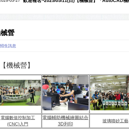
2025-03-27
歡迎報名~2025/05/11(日)【機械營】「AutoC
機械營
招生訊息
【機械營】
電腦數值控制加工
電腦輔助機械繪圖結合
玻璃噴砂工藝
(CNC)入門
3D列印