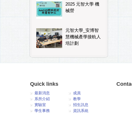
2025 元智大學 機
械營
元智大學_安博智
慧機械產學接軌人
培計劃
Quick links
Conta
最新消息
成員
系所介紹
教學
實驗室
招生訊息
學生事務
資訊系統