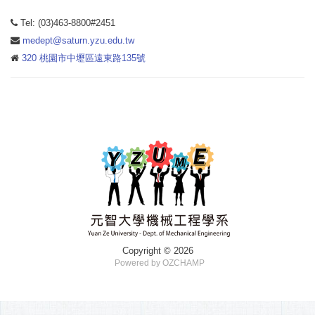
Tel: (03)463-8800#2451
medept@saturn.yzu.edu.tw
320 桃園市中壢區遠東路135號
Copyright © 2026
Powered by OZCHAMP