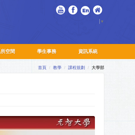
En
Select Language
▼
系所空間
學生事務
資訊系統
首頁
教學
課程規劃
大學部