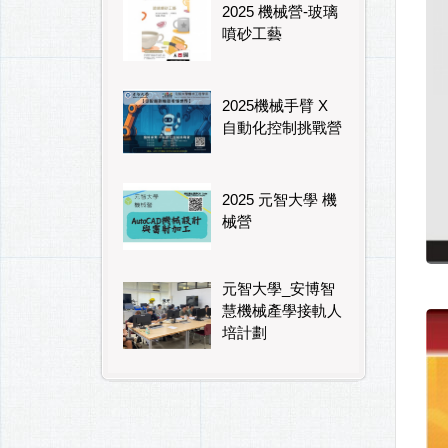
2025 機械營-玻璃
噴砂工藝
2025機械手臂 X
自動化控制挑戰營
2025 元智大學 機
械營
元智大學_安博智
慧機械產學接軌人
培計劃