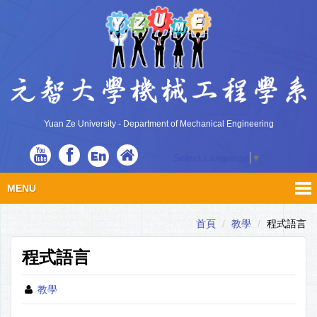
Yuan Ze University - Department of Mechanical Engineering
En
Select Language
▼
MENU
首頁
教學
程式語言
程式語言
教學