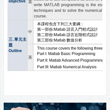
objective
英
write MATLAB programming is the essential
techniques and to solve the numerical anal
course.
本課程包含下列三大要綱：
第一部份:Matlab 語言入門程式設計
中
第二部份:Matlab 語言近階程式設計
三.單元主
第三部份:Matlab 數值分析
題
This course covers the following three maj
Outline
Part I: Matlab Basic Programming
英
Part II: Matlab Advanced Programming
Part III: Matlab Numerical Analysis