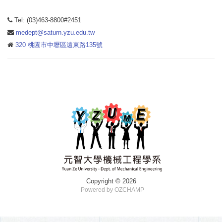
Tel: (03)463-8800#2451
medept@saturn.yzu.edu.tw
320 桃園市中壢區遠東路135號
Copyright © 2026
Powered by OZCHAMP