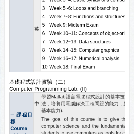
3
Week 5~6: Loops and branching
4
Week 7~8: Functions and structures
5
Week 9: Midterm Exam
英
6
Week 10~11: Concepts of object-orient
7
Week 12~13: Data structures
8
Week 14~15: Computer graphics
9
Week 16~17: Numerical analysis
10
Week 18: Final Exam
基礎程式設計實驗（二）
Computer Programming Lab. (II)
學習Matlab語言電腦程式設計的基本技
中
法，培養用電腦解決工程問題的能力，並用圖
基本能力).
課程目
一.
The goal of this course is to give the 
標
computer science and the fundamental kn
Course
students to use computers as tools for comp