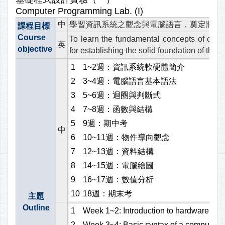
Computer Programming Lab. (I)
中
學習資訊系統之觀念與電腦語言，奠定將來
課程目標
Course
To learn the fundamental concepts of co
英
objective
for establishing the solid foundation of the 
1
1~2週：資訊系統軟硬體簡介
2
3~4週：電腦語言基本語法
3
5~6週：迴圈與判斷式
4
7~8週：函數與結構
5
9週：期中考
中
6
10~11週：物件導向觀念
7
12~13週：資料結構
8
14~15週：電腦繪圖
9
16~17週：數值分析
10
18週：期末考
主題
Outline
1
Week 1~2: Introduction to hardware and
2
Week 3~4: Basic syntax of a computer 