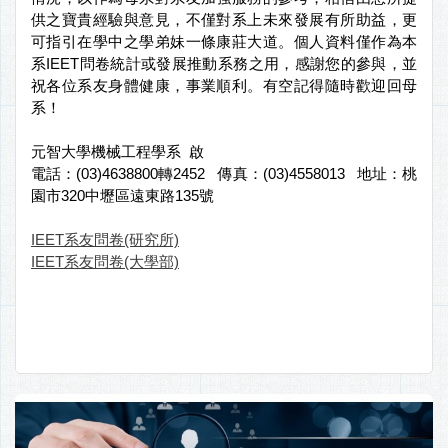
供之寶貴經驗與意見，不僅對系上未來發展有所助益，更
可指引在學中之學弟妹一條康莊大道。個人資料僅作為本
系IEET問卷統計或發展推動系務之用，感謝您的參與，並
祝各位系友身體健康，事業順利。有空記得隨時歡迎回母
系！
元智大學機械工程學系 啟
電話：(03)4638800轉2452 傳真：(03)4558013 地址：桃
園市320中壢區遠東路135號
IEET系友問卷(研究所)
IEET系友問卷(大學部)