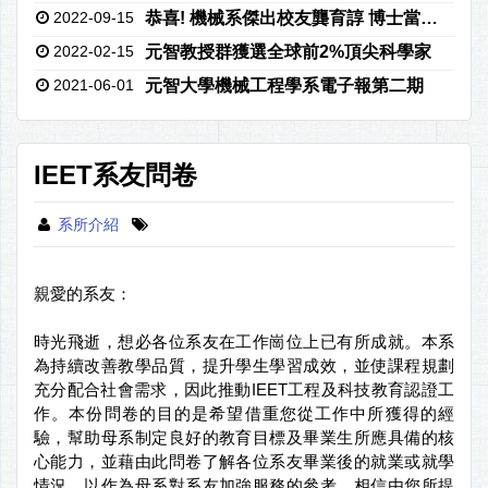
2022-09-15
恭喜! 機械系傑出校友龔育諄 博士當選第六屆台灣熱管理協會理事長
2022-02-15
元智教授群獲選全球前2%頂尖科學家
2021-06-01
元智大學機械工程學系電子報第二期
IEET系友問卷
系所介紹
親愛的系友：
時光飛逝，想必各位系友在工作崗位上已有所成就。本系
為持續改善教學品質，提升學生學習成效，並使課程規劃
充分配合社會需求，因此推動IEET工程及科技教育認證工
作。本份問卷的目的是希望借重您從工作中所獲得的經
驗，幫助母系制定良好的教育目標及畢業生所應具備的核
心能力，並藉由此問卷了解各位系友畢業後的就業或就學
情況，以作為母系對系友加強服務的參考，相信由您所提