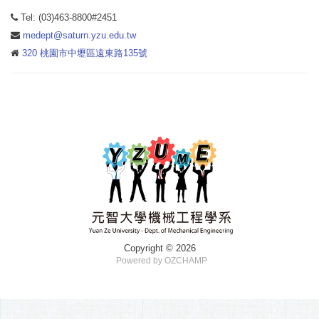
Tel: (03)463-8800#2451
medept@saturn.yzu.edu.tw
320 桃園市中壢區遠東路135號
Copyright © 2026
Powered by OZCHAMP